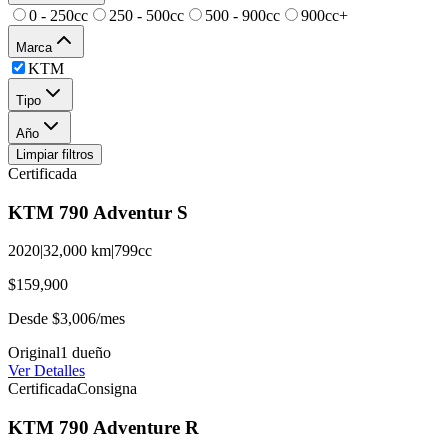
0 - 250cc
250 - 500cc
500 - 900cc
900cc+
Marca
KTM
Tipo
Año
Limpiar filtros
Certificada
KTM
790
Adventur S
2020
|
32,000
km
|
799
cc
$159,900
Desde
$3,006
/mes
Original
1
dueño
Ver Detalles
Certificada
Consigna
KTM
790 Adventure
R