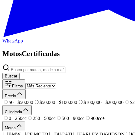
WhatsApp
Motos
Certificadas
Buscar
Filtros
Precio
$0 - $50,000
$50,000 - $100,000
$100,000 - $200,000
$2
Cilindrada
0 - 250cc
250 - 500cc
500 - 900cc
900cc+
Marca
BMW
CF MOTO
DUCATI
HARLEY DAVIDSON
K