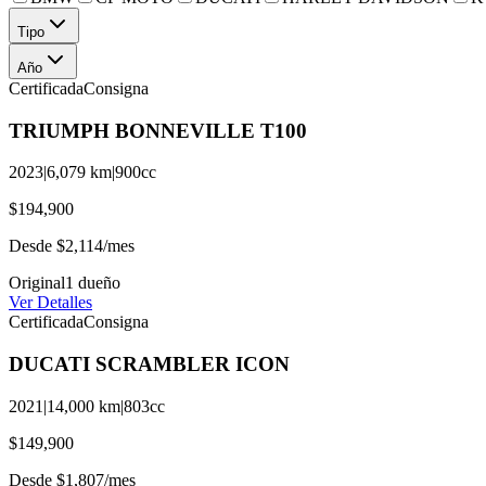
Tipo
Año
Certificada
Consigna
TRIUMPH
BONNEVILLE
T100
2023
|
6,079
km
|
900
cc
$194,900
Desde
$2,114
/mes
Original
1
dueño
Ver Detalles
Certificada
Consigna
DUCATI
SCRAMBLER
ICON
2021
|
14,000
km
|
803
cc
$149,900
Desde
$1,807
/mes