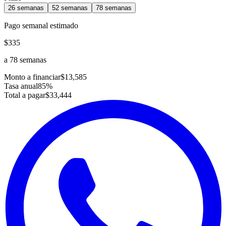
26
semanas
52
semanas
78
semanas
Pago
semanal
estimado
$335
a
78
semanas
Monto a financiar
$13,585
Tasa anual
85
%
Total a pagar
$33,444