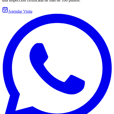
una inspección certificada de más de 100 puntos.
Agendar Visita