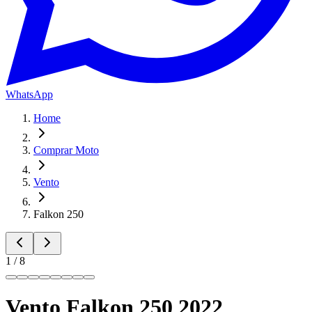
WhatsApp
Home
Comprar Moto
Vento
Falkon
250
1
/
8
Vento Falkon 250 2022