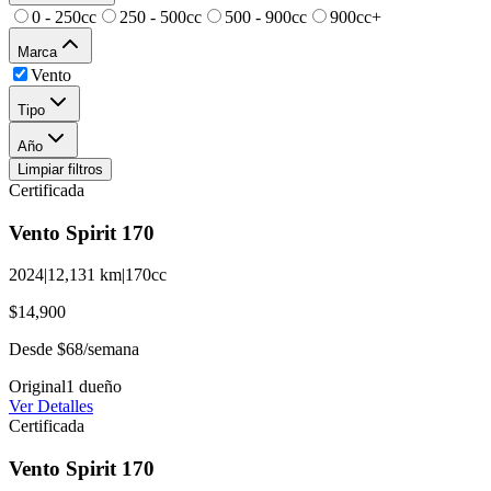
0 - 250cc
250 - 500cc
500 - 900cc
900cc+
Marca
Vento
Tipo
Año
Limpiar filtros
Certificada
Vento
Spirit
170
2024
|
12,131
km
|
170
cc
$14,900
Desde
$68
/semana
Original
1
dueño
Ver Detalles
Certificada
Vento
Spirit
170