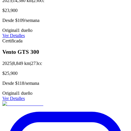
2025
|
14,380
km
|
250
cc
$23,900
Desde
$109
/semana
Original
1
dueño
Ver Detalles
Certificada
Vento
GTS
300
2025
|
8,849
km
|
273
cc
$25,900
Desde
$118
/semana
Original
1
dueño
Ver Detalles