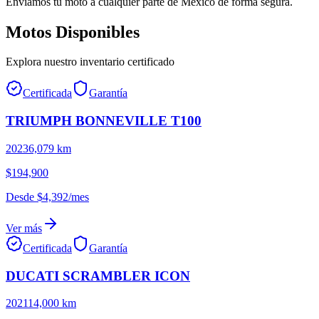
Enviamos tu moto a cualquier parte de México de forma segura.
Motos Disponibles
Explora nuestro inventario certificado
Certificada
Garantía
TRIUMPH
BONNEVILLE
T100
2023
6,079
km
$194,900
Desde
$4,392
/mes
Ver más
Certificada
Garantía
DUCATI
SCRAMBLER
ICON
2021
14,000
km