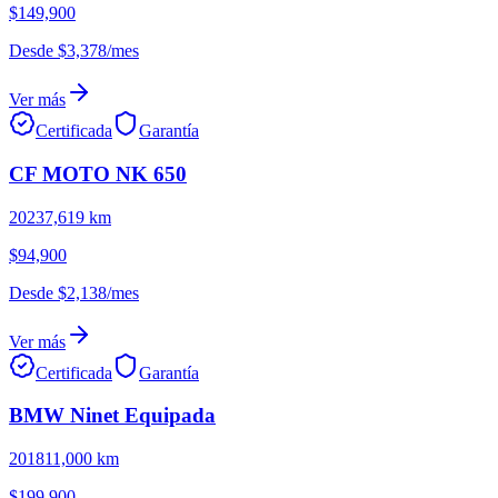
$149,900
Desde
$3,378
/mes
Ver más
Certificada
Garantía
CF MOTO
NK
650
2023
7,619
km
$94,900
Desde
$2,138
/mes
Ver más
Certificada
Garantía
BMW
Ninet
Equipada
2018
11,000
km
$199,900