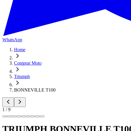
WhatsApp
Home
Comprar Moto
Triumph
BONNEVILLE
T100
1
/
9
TRIUMPH BONNEVILLE T100