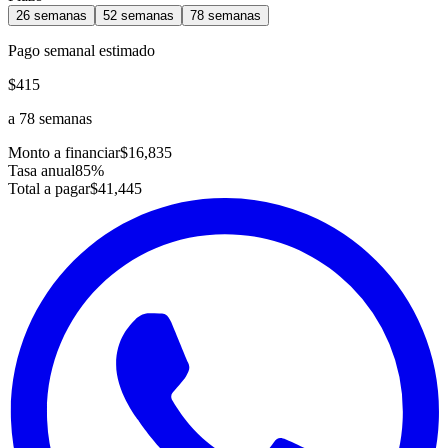
26
semanas
52
semanas
78
semanas
Pago
semanal
estimado
$415
a
78
semanas
Monto a financiar
$16,835
Tasa anual
85
%
Total a pagar
$41,445