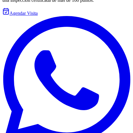
una inspección certificada de más de 100 puntos.
Agendar Visita