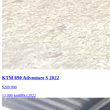
KTM 890 Adventure S 2022
$209,900
13,000
km
889
cc
2022