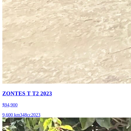
ZONTES T T2 2023
$94,900
9,600
km
348
cc
2023